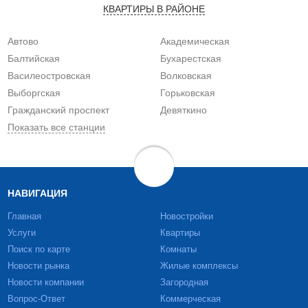
КВАРТИРЫ В РАЙОНЕ
Автово
Академическая
Балтийская
Бухарестская
Василеостровская
Волковская
Выборгская
Горьковская
Гражданский проспект
Девяткино
Показать все станции
НАВИГАЦИЯ
Главная
Новостройки
Услуги
Квартиры
Поиск по карте
Комнаты
Новости рынка
Жилые комплексы
Новости компании
Загородная
Вопрос-Ответ
Коммерческая