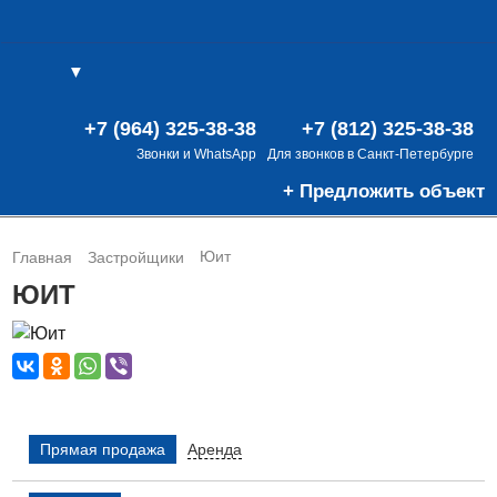
▼
(0)
(0)
В
+7 (964) 325-38-38
+7 (812) 325-38-38
Звонки и WhatsApp
Для звонков в Санкт-Петербурге
+ Предложить объект
Юит
Главная
Застройщики
ЮИТ
Прямая продажа
Аренда