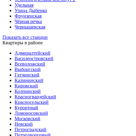
Удельная
Улица Дыбенко
Фрунзенская
Чёрная речка
Чернышевская
Показать все станции
Квартиры в районе
Адмиралтейский
Василеостровский
Всеволожский
Выборгский
Гатчинский
Калининский
Кировский
Колпинский
Красногвардейский
Красносельский
Курортный
Ломоносовский
Московский
Невский
Петроградский
Петродворцовый