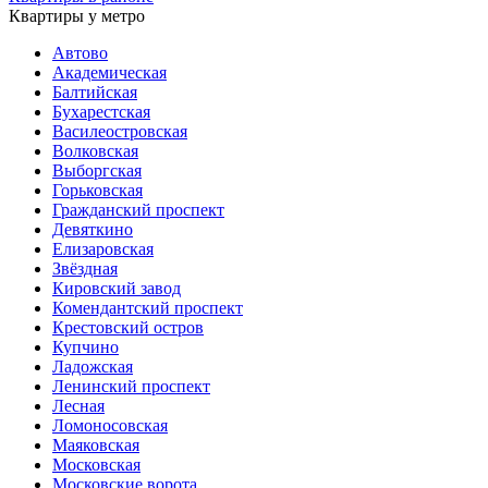
Квартиры у метро
Автово
Академическая
Балтийская
Бухарестская
Василеостровская
Волковская
Выборгская
Горьковская
Гражданский проспект
Девяткино
Елизаровская
Звёздная
Кировский завод
Комендантский проспект
Крестовский остров
Купчино
Ладожская
Ленинский проспект
Лесная
Ломоносовская
Маяковская
Московская
Московские ворота