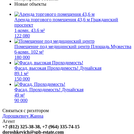
Новые объекты
Аренда торгового помещения 43,6 м
Гражданский
проспект
1-комн.
43.6 м²
122 080
Помещение под медицинский центр
Площадь Мужества
6-комн.
102 м²
180 000
Фасад, высокая Проходимость!
Дунайская
89.1 м²
150 000
Фасад, Проходимость!
Дунайская
49 м²
90 000
Связаться с риэлтором
Дорошкевич Жанна
Агент
+7 (812) 325-38-38, +7 (964) 335-74-15
doroshkevich@spb-estate.com