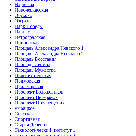
Нарвская
Новочеркасская
Обухово
Озерки
Парк Победы
Парнас
Петроградская
Пионерская
Площадь Александра Невского 1
Площадь Александра Невского 2
Площадь Восстания
Площадь Ленина
Площадь Мужества
Политехническая
Приморская
Пролетарская
Проспект Большевиков
Проспект Ветеранов
Проспект Просвещения
Рыбацкое
Спасская
Спортивная
Старая Деревня
Технологический институт 1
Технологический институт 2