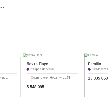
рии
Лахта Парк
Familia
Старая Деревня
Чкаловская
е шос.
Ольгино мкр., Новая ул., д.51 -
13 335 050
1
5 548 095