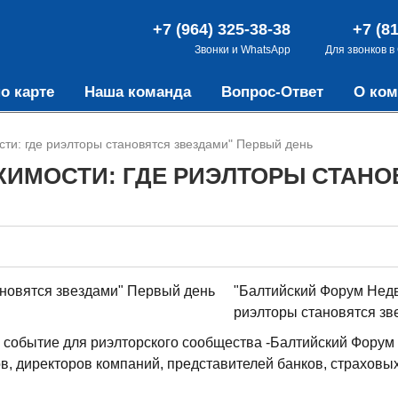
+7 (964) 325-38-38
+7 (8
Звонки и WhatsApp
Для звонков в
о карте
Наша команда
Вопрос-Ответ
О ком
ти: где риэлторы становятся звездами" Первый день
ИМОСТИ: ГДЕ РИЭЛТОРЫ СТАНО
"Балтийский Форум Недв
риэлторы становятся зв
ое событие для риэлторского сообщества -Балтийский Фору
в, директоров компаний, представителей банков, страховы