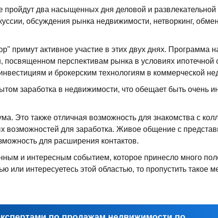
 пройдут два насыщенных дня деловой и развлекательной
куссии, обсуждения рынка недвижимости, нетворкинг, обме
р" примут активное участие в этих двух днях. Программа 
 посвященном перспективам рынка в условиях ипотечной ст
инвестициям и брокерским технологиям в коммерческой не
ытом заработка в недвижимости, что обещает быть очень и
ма. Это также отличная возможность для знакомства с кол
х возможностей для заработка. Живое общение с представ
зможность для расширения контактов.
нным и интересным событием, которое принесло много по
ю или интересуетесь этой областью, то пропустить такое 
кспертами по продажам недвижимости по