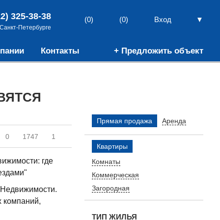
12) 325-38-38
▼
(0)
(0)
Вход
 Санкт-Петербурге
пании
Контакты
+ Предложить объект
ВЯТСЯ
Прямая продажа
Аренда
0
1747
1
Квартиры
ижимости: где
Комнаты
ездами"
Коммерческая
Загородная
м Недвижимости.
х компаний,
ТИП ЖИЛЬЯ