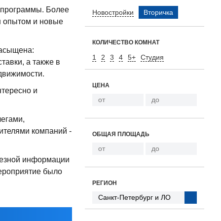
 программы. Более
Новостройки
Вторичка
н опытом и новые
КОЛИЧЕСТВО КОМНАТ
насыщена:
1
2
3
4
5+
Студия
авки, а также в
движимости.
ЦЕНА
нтересно и
легами,
ителями компаний -
ОБЩАЯ ПЛОЩАДЬ
лезной информации
мероприятие было
РЕГИОН