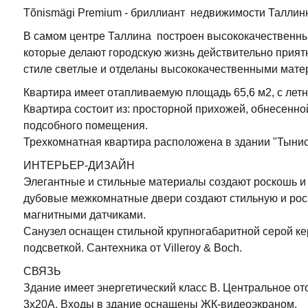
Tõnismägi Premium - бриллиант недвижимости Таллин
В самом центре Таллина построен высококачественны
которые делают городскую жизнь действительно прият
стиле светлые и отделаны высококачественными мате
Квартира имеет отапливаемую площадь 65,6 м2, с летн
Квартира состоит из: просторной прихожей, обнесенной
подсобного помещения.
Трехкомнатная квартира расположена в здании "Тынис
ИНТЕРЬЕР-ДИЗАЙН
Элегантные и стильные материалы создают роскошь и
дубовые межкомнатные двери создают стильную и ро
магнитными датчиками.
Санузел оснащен стильной крупногабаритной серой ке
подсветкой.
Сантехника от Villeroy & Boch.
СВЯЗЬ
Здание имеет энергетический класс B.
Центральное от
3х20А.
Входы в здание оснащены ЖК-видеоэкраном.