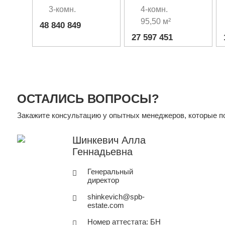
квартира с
квартира с
3-комн.
4-комн.
отдельным
красивым видом
95,50 м²
48 840 849
входом
27 597 451
ОСТАЛИСЬ ВОПРОСЫ?
Закажите консультацию у опытных менеджеров, которые по
Шинкевич Алла
Геннадьевна
Генеральный
директор
shinkevich@spb-
estate.com
Номер аттестата: БН