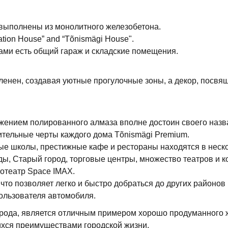
 выполнены из монолитного железобетона.
ation House” and “Tõnismägi House"
.
ами есть общий гараж и складские помещения.
енен, создавая уютные прогулочные зоны, а декор, посвя
жением полированного алмаза вполне достоин своего назв
ительные черты каждого дома Tõnismägi Premium.
ые школы, престижные кафе и рестораны находятся в неск
ы, Старый город, торговые центры, множество театров и 
отеатр Space IMAX.
то позволяет легко и быстро добраться до других районов 
ользователя автомобиля.
рода, является отличным примером хорошо продуманного ж
хся преимуществами городской жизни.