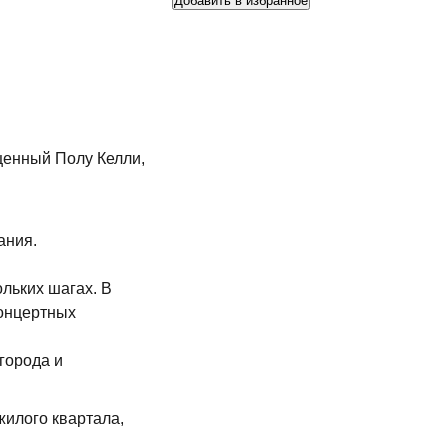
Добавить в избранное
щенный Полу Келли,
ания.
ольких шагах.
В
концертных
города и
илого квартала,