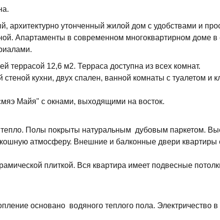
на.
й, архитектурно утонченный жилой дом с удобствами и пр
ной.
Апартаменты в современном многоквартирном доме в
риалами.
ей террасой 12,6 м2.
Терраса доступна из всех комнат.
 стеной кухни, двух спален, ванной комнаты с туалетом и к
мяэ Майя" с окнами, выходящими на восток.
 тепло.
Полы покрыты натуральным дубовым паркетом.
Вы
скошную атмосферу.
Внешние и балконные двери квартиры
рамической плиткой.
Вся квартира имеет подвесные потолк
опление основано водяного теплого пола.
Электричество в