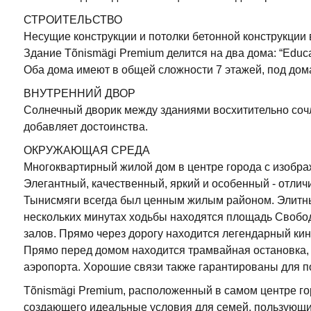
СТРОИТЕЛЬСТВО
Несущие конструкции и потолки бетонной конструкции
Здание Tõnismägi Premium делится на два дома:
“Educ
Оба дома имеют в общей сложности 7 этажей, под дом
ВНУТРЕННИЙ ДВОР
Солнечный дворик между зданиями восхитительно сочл
добавляет достоинства.
ОКРУЖАЮЩАЯ СРЕДА
Многоквартирный жилой дом в центре города с изобра
Элегантный, качественный, яркий и особенный - отлич
Тынисмяги всегда был ценным жилым районом.
Элитн
нескольких минутах ходьбы находятся площадь Свобод
залов.
Прямо через дорогу находится легендарный кин
Прямо перед домом находится трамвайная остановка, ч
аэропорта.
Хорошие связи также гарантированы для п
Tõnismägi Premium, расположенный в самом центре го
создающего идеальные условия для семей, пользующи