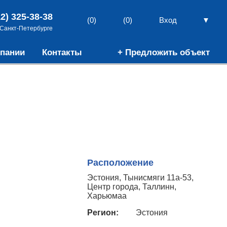
12) 325-38-38
▼
(0)
(0)
Вход
 Санкт-Петербурге
пании
Контакты
+ Предложить объект
Расположение
Эстония, Тынисмяги 11а-53,
Центр города, Таллинн,
Харьюмаа
Регион:
Эстония