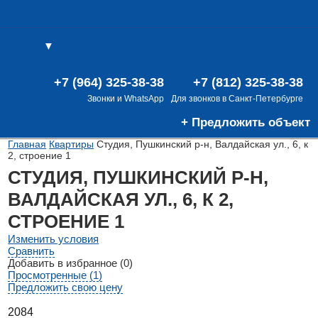
▼
(0)
(0)
В
+7 (964) 325-38-38
+7 (812) 325-38-38
Звонки и WhatsApp
Для звонков в Санкт-Петербурге
+ Предложить объект
Главная
Квартиры
Студия, Пушкинский р-н, Валдайская ул., 6, к
2, строение 1
СТУДИЯ, ПУШКИНСКИЙ Р-Н,
ВАЛДАЙСКАЯ УЛ., 6, К 2,
СТРОЕНИЕ 1
Изменить условия
Сравнить
Добавить в избранное (0)
Просмотренные (1)
Предложить свою цену
2084