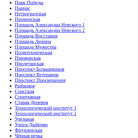
Парк Победы
Парнас
Петроградская
Пионерская
Площадь Александра Невского 1
Площадь Александра Невского 2
Площадь Восстания
Площадь Ленина
Площадь Мужества
Политехническая
Приморская
Пролетарская
Проспект Большевиков
Проспект Ветеранов
Проспект Просвещения
Рыбацкое
Спасская
Спортивная
Старая Деревня
Технологический институт 1
Технологический институт 2
Удельная
Улица Дыбенко
Фрунзенская
Чёрная речка