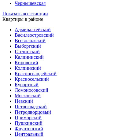
Чернышевская
Показать все станции
Квартиры в районе
Адмиралтейский
Василеостровский
Всеволожский
Выборгский
Гатчинский
Калининский
Кировский
Колпинский
Красногвардейский
Красносельский
Курортный
Ломоносовский
Московский
Невский
Петроградский
Петродворцовый
Приморский
Пушкинский
Фрунзенский
Центральный