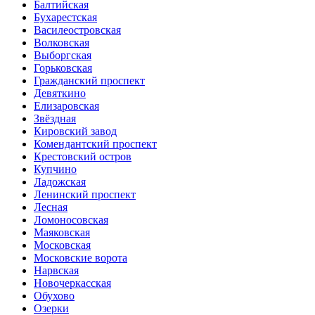
Балтийская
Бухарестская
Василеостровская
Волковская
Выборгская
Горьковская
Гражданский проспект
Девяткино
Елизаровская
Звёздная
Кировский завод
Комендантский проспект
Крестовский остров
Купчино
Ладожская
Ленинский проспект
Лесная
Ломоносовская
Маяковская
Московская
Московские ворота
Нарвская
Новочеркасская
Обухово
Озерки