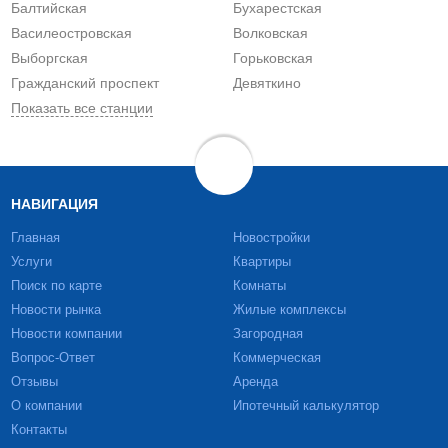
Балтийская
Бухарестская
Василеостровская
Волковская
Выборгская
Горьковская
Гражданский проспект
Девяткино
Показать все станции
НАВИГАЦИЯ
Главная
Новостройки
Услуги
Квартиры
Поиск по карте
Комнаты
Новости рынка
Жилые комплексы
Новости компании
Загородная
Вопрос-Ответ
Коммерческая
Отзывы
Аренда
О компании
Ипотечный калькулятор
Контакты