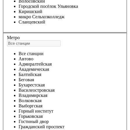
Волосовский
Городской посёлок Ульяновка
Киришский
микро Сельхозколледж
Сланцевский
Метро
Все станции
Автово
Адмиралтейская
Академическая
Балтийская
Беговая
Бухарестская
Василеостровская
Владимирская
Волковская
Выборгская
Горный институт
Горьковская
Гостиный двор
Гражданский проспект