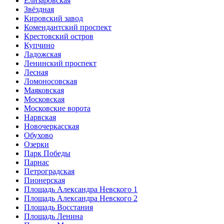
Елизаровская
Звёздная
Кировский завод
Комендантский проспект
Крестовский остров
Купчино
Ладожская
Ленинский проспект
Лесная
Ломоносовская
Маяковская
Московская
Московские ворота
Нарвская
Новочеркасская
Обухово
Озерки
Парк Победы
Парнас
Петроградская
Пионерская
Площадь Александра Невского 1
Площадь Александра Невского 2
Площадь Восстания
Площадь Ленина