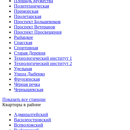
Площадь Мужества
Политехническая
Приморская
Пролетарская
Проспект Большевиков
Проспект Ветеранов
Проспект Просвещения
Рыбацкое
Спасская
Спортивная
Старая Деревня
Технологический институт 1
Технологический институт 2
Удельная
Улица Дыбенко
Фрунзенская
Чёрная речка
Чернышевская
Показать все станции
Квартиры в районе
Адмиралтейский
Василеостровский
Всеволожский