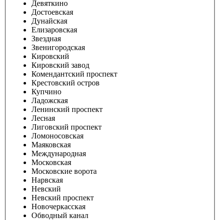
Девяткино
Достоевская
Дунайская
Елизаровская
Звездная
Звенигородская
Кировский
Кировский завод
Комендантский проспект
Крестовский остров
Купчино
Ладожская
Ленинский проспект
Лесная
Лиговский проспект
Ломоносовская
Маяковская
Международная
Московская
Московские ворота
Нарвская
Невский
Невский проспект
Новочеркасская
Обводный канал