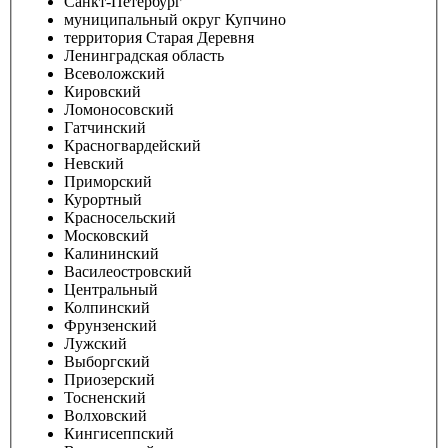
Санкт-Петербург
муниципальный округ Купчино
территория Старая Деревня
Ленинградская область
Всеволожский
Кировский
Ломоносовский
Гатчинский
Красногвардейский
Невский
Приморский
Курортный
Красносельский
Московский
Калининский
Василеостровский
Центральный
Колпинский
Фрунзенский
Лужский
Выборгский
Приозерский
Тосненский
Волховский
Кингисеппский