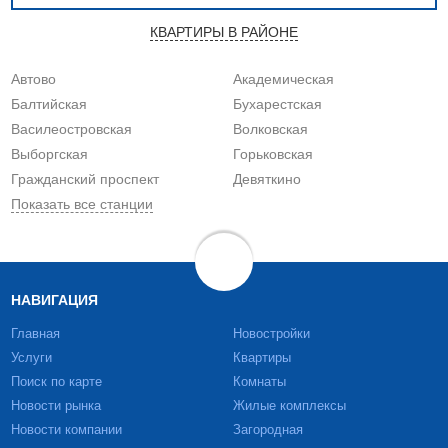
КВАРТИРЫ В РАЙОНЕ
Автово
Академическая
Балтийская
Бухарестская
Василеостровская
Волковская
Выборгская
Горьковская
Гражданский проспект
Девяткино
Показать все станции
НАВИГАЦИЯ
Главная
Новостройки
Услуги
Квартиры
Поиск по карте
Комнаты
Новости рынка
Жилые комплексы
Новости компании
Загородная