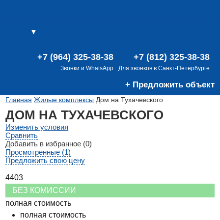
▼
(0)
(0)
В
+7 (964) 325-38-38
+7 (812) 325-38-38
Звонки и WhatsApp
Для звонков в Санкт-Петербурге
+ Предложить объект
Главная
Жилые комплексы
Дом на Тухачевского
ДОМ НА ТУХАЧЕВСКОГО
Изменить условия
Сравнить
Добавить в избранное (0)
Просмотренные (1)
Предложить свою цену
4403
БЕЗ КОМИССИИ
полная стоимость
полная стоимость