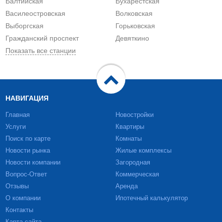
Балтийская
Бухарестская
Василеостровская
Волковская
Выборгская
Горьковская
Гражданский проспект
Девяткино
Показать все станции
НАВИГАЦИЯ
Главная
Новостройки
Услуги
Квартиры
Поиск по карте
Комнаты
Новости рынка
Жилые комплексы
Новости компании
Загородная
Вопрос-Ответ
Коммерческая
Отзывы
Аренда
О компании
Ипотечный калькулятор
Контакты
Карта сайта