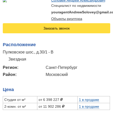
Соловей Андрей Александрович
Специалист по недвижимости
youragentAndrewSolovey@gmail.c
Объекты риэлтора
Заказать звонок
Расположение
Пулковское шос., д.30/1 - В
Звездная
Регион:
Санкт-Петербург
Район:
Московский
Цена
Студия от м²
от 6 398 227
1 в продаже
2-комн. от м²
от 11 902 286
1 в продаже