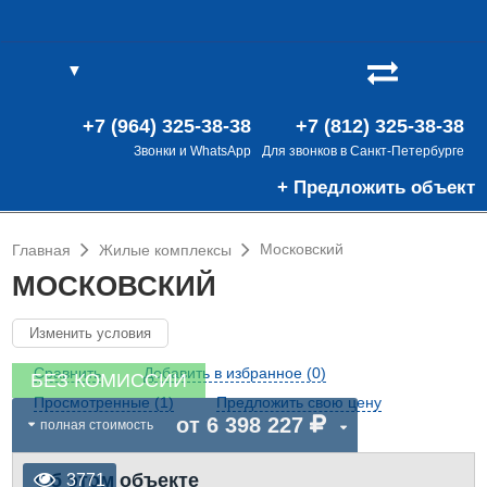
▼
(0)
В
(0)
+7 (964) 325-38-38
+7 (812) 325-38-38
Звонки и WhatsApp
Для звонков в Санкт-Петербурге
+ Предложить объект
Московский
Главная
Жилые комплексы
МОСКОВСКИЙ
Изменить условия
Сравнить
Добавить в избранное (0)
БЕЗ КОМИССИИ
Просмотренные (1)
Предложить свою цену
от 6 398 227
полная стоимость
Об этом объекте
3771