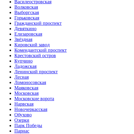
Василеостровская
Волковская
Выборгская
Горьковская
Гражданский проспект
Девяткино
Елизаровская
Звёздная
Кировский завод
Комендантский проспект
Крестовский остров
Купчино
Ладожская
Ленинский проспект
Лесная
Ломоносовская
Маяковская
Московская
Московские ворота
Нарвская
Новочеркасская
Обухово
Озерки
Парк Победы
Парнас