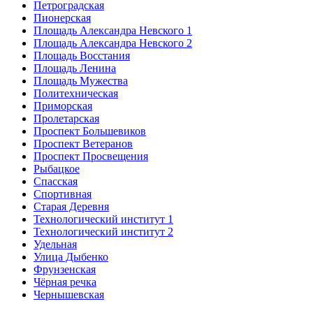
Петроградская
Пионерская
Площадь Александра Невского 1
Площадь Александра Невского 2
Площадь Восстания
Площадь Ленина
Площадь Мужества
Политехническая
Приморская
Пролетарская
Проспект Большевиков
Проспект Ветеранов
Проспект Просвещения
Рыбацкое
Спасская
Спортивная
Старая Деревня
Технологический институт 1
Технологический институт 2
Удельная
Улица Дыбенко
Фрунзенская
Чёрная речка
Чернышевская