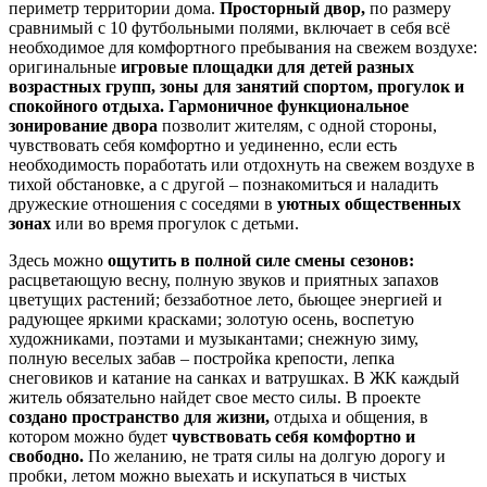
периметр территории дома.
Просторный двор,
по размеру
сравнимый с 10 футбольными полями, включает в себя всё
необходимое для комфортного пребывания на свежем воздухе:
оригинальные
игровые площадки для детей разных
возрастных групп, зоны для занятий спортом, прогулок и
спокойного отдыха.
Гармоничное функциональное
зонирование двора
позволит жителям, с одной стороны,
чувствовать себя комфортно и уединенно, если есть
необходимость поработать или отдохнуть на свежем воздухе в
тихой обстановке, а с другой – познакомиться и наладить
дружеские отношения с соседями в
уютных общественных
зонах
или во время прогулок с детьми.
Здесь можно
ощутить в полной силе смены сезонов:
расцветающую весну, полную звуков и приятных запахов
цветущих растений; беззаботное лето, бьющее энергией и
радующее яркими красками; золотую осень, воспетую
художниками, поэтами и музыкантами; снежную зиму,
полную веселых забав – постройка крепости, лепка
снеговиков и катание на санках и ватрушках. В ЖК каждый
житель обязательно найдет свое место силы. В проекте
создано пространство для жизни,
отдыха и общения, в
котором можно будет
чувствовать себя комфортно и
свободно.
По желанию, не тратя силы на долгую дорогу и
пробки, летом можно выехать и искупаться в чистых