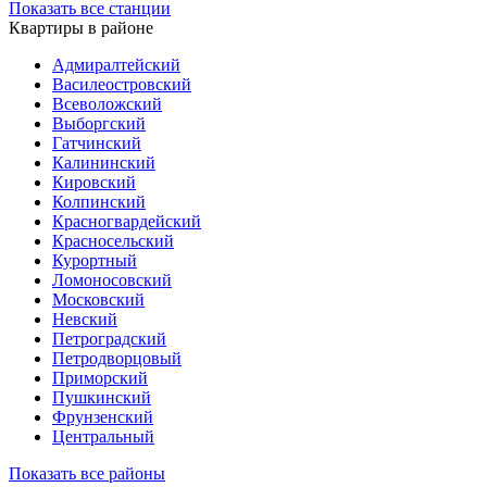
Показать все станции
Квартиры в районе
Адмиралтейский
Василеостровский
Всеволожский
Выборгский
Гатчинский
Калининский
Кировский
Колпинский
Красногвардейский
Красносельский
Курортный
Ломоносовский
Московский
Невский
Петроградский
Петродворцовый
Приморский
Пушкинский
Фрунзенский
Центральный
Показать все районы