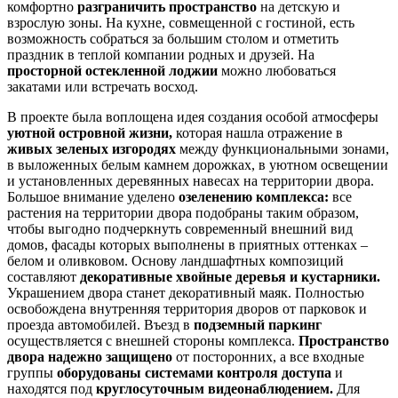
комфортно
разграничить пространство
на детскую и
взрослую зоны. На кухне, совмещенной с гостиной, есть
возможность собраться за большим столом и отметить
праздник в теплой компании родных и друзей. На
просторной остекленной лоджии
можно любоваться
закатами или встречать восход.
В проекте была воплощена идея создания особой атмосферы
уютной островной жизни,
которая нашла отражение в
живых зеленых изгородях
между функциональными зонами,
в выложенных белым камнем дорожках, в уютном освещении
и установленных деревянных навесах на территории двора.
Большое внимание уделено
озеленению комплекса:
все
растения на территории двора подобраны таким образом,
чтобы выгодно подчеркнуть современный внешний вид
домов, фасады которых выполнены в приятных оттенках –
белом и оливковом. Основу ландшафтных композиций
составляют
декоративные хвойные деревья и кустарники.
Украшением двора станет декоративный маяк. Полностью
освобождена внутренняя территория дворов от парковок и
проезда автомобилей. Въезд в
подземный паркинг
осуществляется с внешней стороны комплекса.
Пространство
двора надежно защищено
от посторонних, а все входные
группы
оборудованы системами контроля доступа
и
находятся под
круглосуточным видеонаблюдением.
Для