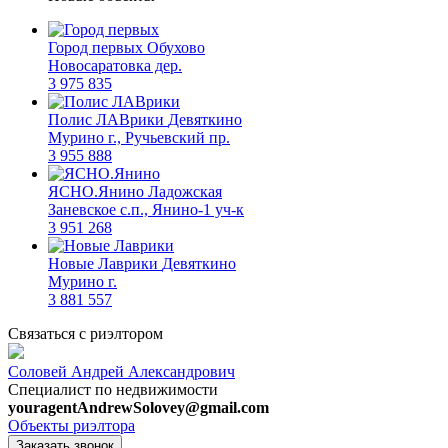
Город первых
Обухово
Новосаратовка дер.
3 975 835
Полис ЛАВрики
Девяткино
Мурино г., Ручьевский пр.
3 955 888
ЯСНО.Янино
Ладожская
Заневское c.п., Янино-1 уч-к
3 951 268
Новые Лаврики
Девяткино
Мурино г.
3 881 557
Связаться с риэлтором
Соловей Андрей Александрович
Специалист по недвижимости
youragentAndrewSolovey@gmail.com
Объекты риэлтора
Заказать звонок