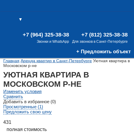
▼
(0)
(0)
В
+7 (964) 325-38-38
+7 (812) 325-38-38
Звонки и WhatsApp
Для звонков в Санкт-Петербурге
+ Предложить объект
Главная
Аренда квартир в Санкт-Петербурге
Уютная квартира в
Московском р-не
УЮТНАЯ КВАРТИРА В
МОСКОВСКОМ Р-НЕ
Изменить условия
Сравнить
Добавить в избранное (0)
Просмотренные (1)
Предложить свою цену
431
полная стоимость