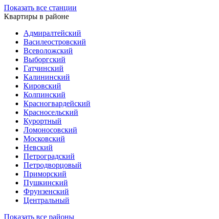
Показать все станции
Квартиры в районе
Адмиралтейский
Василеостровский
Всеволожский
Выборгский
Гатчинский
Калининский
Кировский
Колпинский
Красногвардейский
Красносельский
Курортный
Ломоносовский
Московский
Невский
Петроградский
Петродворцовый
Приморский
Пушкинский
Фрунзенский
Центральный
Показать все районы