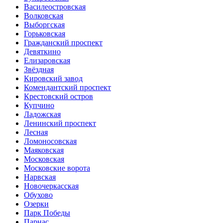
Василеостровская
Волковская
Выборгская
Горьковская
Гражданский проспект
Девяткино
Елизаровская
Звёздная
Кировский завод
Комендантский проспект
Крестовский остров
Купчино
Ладожская
Ленинский проспект
Лесная
Ломоносовская
Маяковская
Московская
Московские ворота
Нарвская
Новочеркасская
Обухово
Озерки
Парк Победы
Парнас