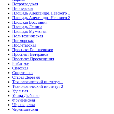
Петроградская
Пионерская
Площадь Александра Невского 1
Площадь Александра Невского 2
Площадь Восстания
Площадь Ленина
Площадь Мужества
Политехническая
Приморская
Пролетарская
Проспект Большевиков
Проспект Ветеранов
Проспект Просвещения
Рыбацкое
Спасская
Спортивная
Старая Деревня
Технологический институт 1
Технологический институт 2
Удельная
Улица Дыбенко
Фрунзенская
Чёрная речка
Чернышевская