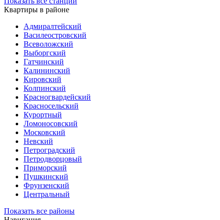
Показать все станции
Квартиры в районе
Адмиралтейский
Василеостровский
Всеволожский
Выборгский
Гатчинский
Калининский
Кировский
Колпинский
Красногвардейский
Красносельский
Курортный
Ломоносовский
Московский
Невский
Петроградский
Петродворцовый
Приморский
Пушкинский
Фрунзенский
Центральный
Показать все районы
Навигация