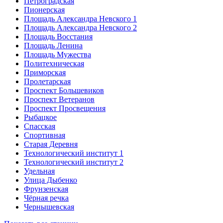
Петроградская
Пионерская
Площадь Александра Невского 1
Площадь Александра Невского 2
Площадь Восстания
Площадь Ленина
Площадь Мужества
Политехническая
Приморская
Пролетарская
Проспект Большевиков
Проспект Ветеранов
Проспект Просвещения
Рыбацкое
Спасская
Спортивная
Старая Деревня
Технологический институт 1
Технологический институт 2
Удельная
Улица Дыбенко
Фрунзенская
Чёрная речка
Чернышевская