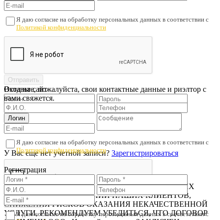
Я даю согласие на обработку персональных данных в соответствии с
Политикой конфиденциальности
Оставьте, пожалуйста, свои контактные данные и риэлтор с
Вход на сайт
вами свяжется.
Я даю согласие на обработку персональных данных в соответствии с
Политикой конфиденциальности
У Вас еще нет учетной записи?
Зарегистрироваться
Регистрация
Проверьте подписанный договор
В ЦЕЛЯХ ПРЕДОТВРАЩЕНИЯ МОШЕННИЧЕСКИХ
ДЕЙСТВИЙ В ОТНОШЕНИИ НАШИХ КЛИЕНТОВ,
СНИЖЕНИЯ РИСКОВ ОКАЗАНИЯ НЕКАЧЕСТВЕННОЙ
УСЛУГИ, РЕКОМЕНДУЕМ УБЕДИТЬСЯ, ЧТО ДОГОВОР
Я даю согласие на обработку персональных данных в соответствии с