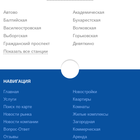
Автово
Академическая
Балтийская
Бухарестская
Василеостровская
Волковская
Выборгская
Горьковская
Гражданский проспект
Девяткино
Показать все станции
НАВИГАЦИЯ
Главная
Новостройки
Услуги
Квартиры
Поиск по карте
Комнаты
Новости рынка
Жилые комплексы
Новости компании
Загородная
Вопрос-Ответ
Коммерческая
Отзывы
Аренда