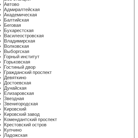
Автово
Адмиралтейская
Академическая
Балтийская
Беговая
Бухарестская
Василеостровская
Владимирская
Волковская
Выборгская
Горный институт
Горьковская
Гостиный двор
Гражданский проспект
Девяткино
Достоевская
Дунайская
Елизаровская
Звездная
Звенигородская
Кировский
Кировский завод
Комендантский проспект
Крестовский остров
Купчино
Ладожская