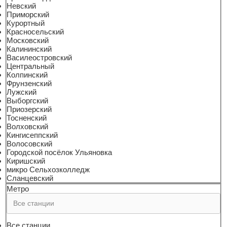
Невский
Приморский
Курортный
Красносельский
Московский
Калининский
Василеостровский
Центральный
Колпинский
Фрунзенский
Лужский
Выборгский
Приозерский
Тосненский
Волховский
Кингисеппский
Волосовский
Городской посёлок Ульяновка
Киришский
микро Сельхозколледж
Сланцевский
Метро
Все станции