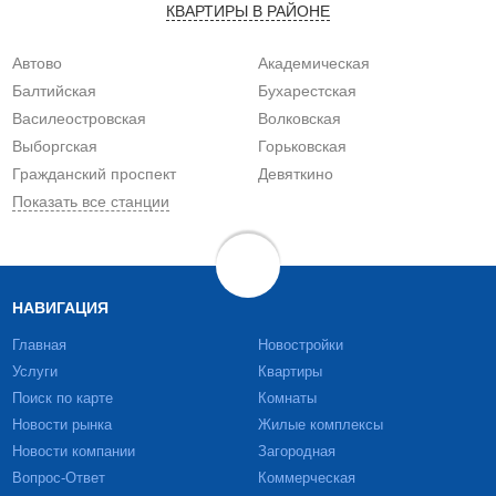
КВАРТИРЫ В РАЙОНЕ
Автово
Академическая
Балтийская
Бухарестская
Василеостровская
Волковская
Выборгская
Горьковская
Гражданский проспект
Девяткино
Показать все станции
НАВИГАЦИЯ
Главная
Новостройки
Услуги
Квартиры
Поиск по карте
Комнаты
Новости рынка
Жилые комплексы
Новости компании
Загородная
Вопрос-Ответ
Коммерческая