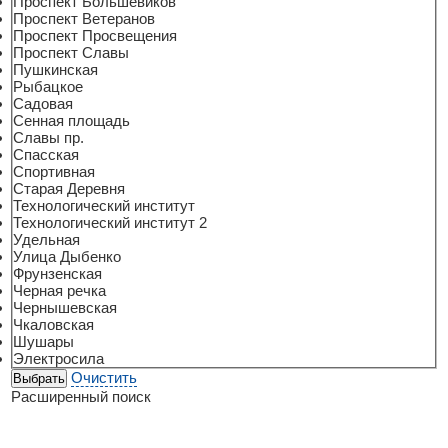
Проспект Большевиков
Проспект Ветеранов
Проспект Просвещения
Проспект Славы
Пушкинская
Рыбацкое
Садовая
Сенная площадь
Славы пр.
Спасская
Спортивная
Старая Деревня
Технологический институт
Технологический институт 2
Удельная
Улица Дыбенко
Фрунзенская
Черная речка
Чернышевская
Чкаловская
Шушары
Электросила
Очистить
Расширенный поиск