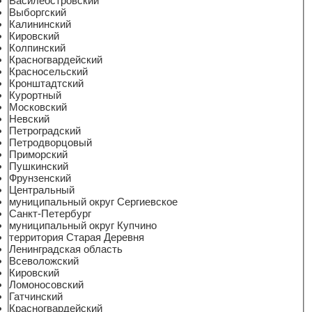
Василеостровский
Выборгский
Калининский
Кировский
Колпинский
Красногвардейский
Красносельский
Кронштадтский
Курортный
Московский
Невский
Петроградский
Петродворцовый
Приморский
Пушкинский
Фрунзенский
Центральный
муниципальный округ Сергиевское
Санкт-Петербург
муниципальный округ Купчино
территория Старая Деревня
Ленинградская область
Всеволожский
Кировский
Ломоносовский
Гатчинский
Красногвардейский