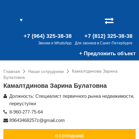
▼
(0)
В
(0)
+7 (964) 325-38-38
+7 (812) 325-38-38
Звонки и WhatsApp
Для звонков в Санкт-Петербурге
+ Предложить объект
Камалтдинова Зарина
Главная
Наши сотрудники
Булатовна
Камалтдинова Зарина Булатовна
Должность: Специалист первичного рынка недвижимости,
переуступки
8-960-277-75-64
89643468257z@gmail.com
О СОТРУДНИКЕ