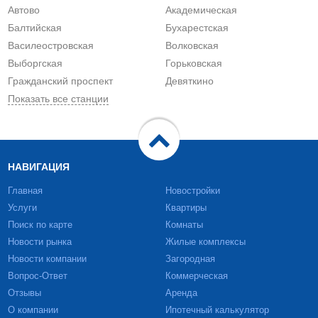
Автово
Академическая
Балтийская
Бухарестская
Василеостровская
Волковская
Выборгская
Горьковская
Гражданский проспект
Девяткино
Показать все станции
НАВИГАЦИЯ
Главная
Новостройки
Услуги
Квартиры
Поиск по карте
Комнаты
Новости рынка
Жилые комплексы
Новости компании
Загородная
Вопрос-Ответ
Коммерческая
Отзывы
Аренда
О компании
Ипотечный калькулятор