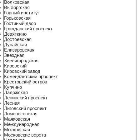
Волковская
Выборгская
Горный институт
Горьковская
Гостиный двор
Гражданский проспект
Девяткино
Достоевская
Дунайская
Елизаровская
Звездная
Звенигородская
Кировский
Кировский завод
Комендантский проспект
Крестовский остров
Купчино
Ладожская
Ленинский проспект
Лесная
Лиговский проспект
Ломоносовская
Маяковская
Международная
Московская
Московские ворота