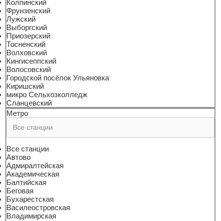
Колпинский
Фрунзенский
Лужский
Выборгский
Приозерский
Тосненский
Волховский
Кингисеппский
Волосовский
Городской посёлок Ульяновка
Киришский
микро Сельхозколледж
Сланцевский
Метро
Все станции
Автово
Адмиралтейская
Академическая
Балтийская
Беговая
Бухарестская
Василеостровская
Владимирская