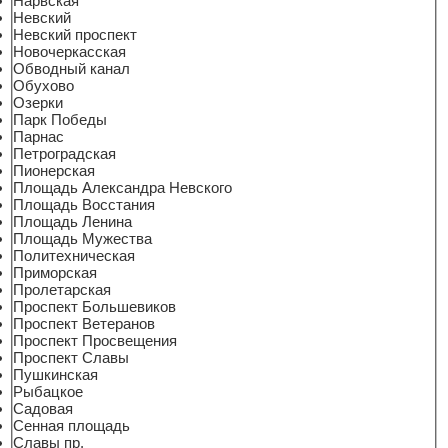
Нарвская
Невский
Невский проспект
Новочеркасская
Обводный канал
Обухово
Озерки
Парк Победы
Парнас
Петроградская
Пионерская
Площадь Александра Невского
Площадь Восстания
Площадь Ленина
Площадь Мужества
Политехническая
Приморская
Пролетарская
Проспект Большевиков
Проспект Ветеранов
Проспект Просвещения
Проспект Славы
Пушкинская
Рыбацкое
Садовая
Сенная площадь
Славы пр.