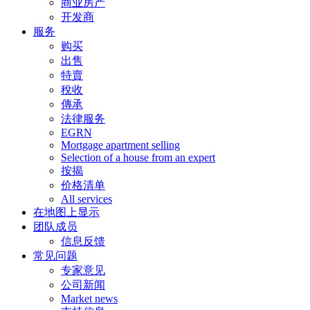
商业房产
开发商
服务
购买
出售
特賣
稅收
傳承
法律服务
EGRN
Mortgage apartment selling
Selection of a house from an expert
按揭
价格清单
All services
在地图上显示
团队成员
信息反馈
常见问题
专家意见
公司新闻
Market news