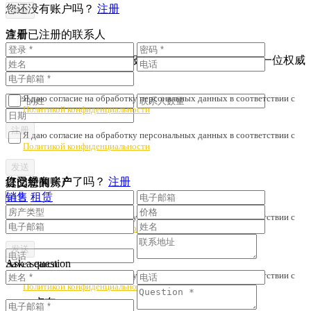
您还没有账户吗？
注册
注册
查看已注册的联系人
为了避免财产诈骗与劣质服务，我们会核对您是否与一位权威
人士签订了协议。
Я даю согласие на обработку персональных данных в соответствии с
Политикой конфиденциальности
Я даю согласие на обработку персональных данных в соответствии с
Политикой конфиденциальности
您已经有账户了吗？
注册
提交您的房产
订阅新闻
销售
租赁
Я даю согласие на обработку персональных данных в соответствии с
Политикой конфиденциальности
Ask a question
Save search
Я даю согласие на обработку персональных данных в соответствии с
Политикой конфиденциальности
卢布