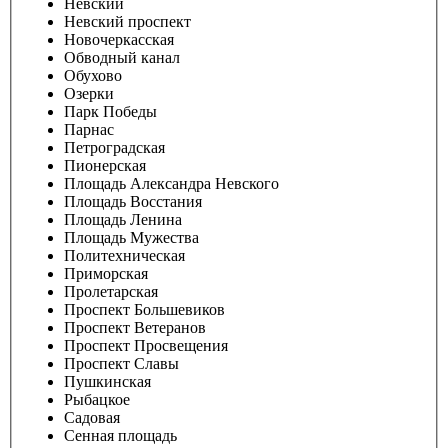
Невский
Невский проспект
Новочеркасская
Обводный канал
Обухово
Озерки
Парк Победы
Парнас
Петроградская
Пионерская
Площадь Александра Невского
Площадь Восстания
Площадь Ленина
Площадь Мужества
Политехническая
Приморская
Пролетарская
Проспект Большевиков
Проспект Ветеранов
Проспект Просвещения
Проспект Славы
Пушкинская
Рыбацкое
Садовая
Сенная площадь