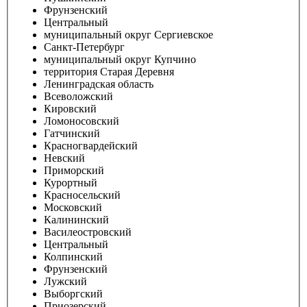
Фрунзенский
Центральный
муниципальный округ Сергиевское
Санкт-Петербург
муниципальный округ Купчино
территория Старая Деревня
Ленинградская область
Всеволожский
Кировский
Ломоносовский
Гатчинский
Красногвардейский
Невский
Приморский
Курортный
Красносельский
Московский
Калининский
Василеостровский
Центральный
Колпинский
Фрунзенский
Лужский
Выборгский
Приозерский