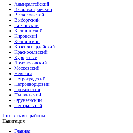
Адмиралтейский
Василеостровский
Всеволожский
Выборгский
Гатчинский
Калининский
Кировский
Колпинский
Красногвардейский
Красносельский
Курортный
Ломоносовский
Московский
Невский
Петроградский
Петродворцовый
Приморский
Пушкинский
Фрунзенский
Центральный
Показать все районы
Навигация
Главная