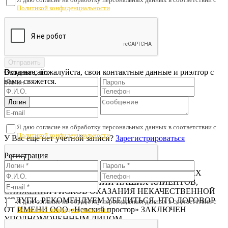
Политикой конфиденциальности
Оставьте, пожалуйста, свои контактные данные и риэлтор с
Вход на сайт
вами свяжется.
Я даю согласие на обработку персональных данных в соответствии с
Политикой конфиденциальности
У Вас еще нет учетной записи?
Зарегистрироваться
Регистрация
Проверьте подписанный договор
В ЦЕЛЯХ ПРЕДОТВРАЩЕНИЯ МОШЕННИЧЕСКИХ
ДЕЙСТВИЙ В ОТНОШЕНИИ НАШИХ КЛИЕНТОВ,
СНИЖЕНИЯ РИСКОВ ОКАЗАНИЯ НЕКАЧЕСТВЕННОЙ
УСЛУГИ, РЕКОМЕНДУЕМ УБЕДИТЬСЯ, ЧТО ДОГОВОР
Я даю согласие на обработку персональных данных в соответствии с
ОТ ИМЕНИ ООО «Невский простор» ЗАКЛЮЧЕН
Политикой конфиденциальности
УПОЛНОМОЧЕННЫМ ЛИЦОМ.