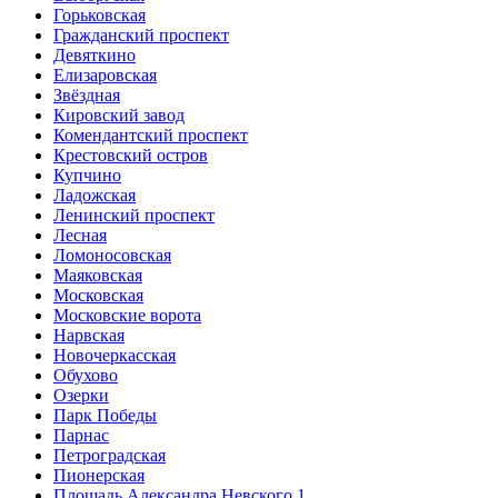
Горьковская
Гражданский проспект
Девяткино
Елизаровская
Звёздная
Кировский завод
Комендантский проспект
Крестовский остров
Купчино
Ладожская
Ленинский проспект
Лесная
Ломоносовская
Маяковская
Московская
Московские ворота
Нарвская
Новочеркасская
Обухово
Озерки
Парк Победы
Парнас
Петроградская
Пионерская
Площадь Александра Невского 1