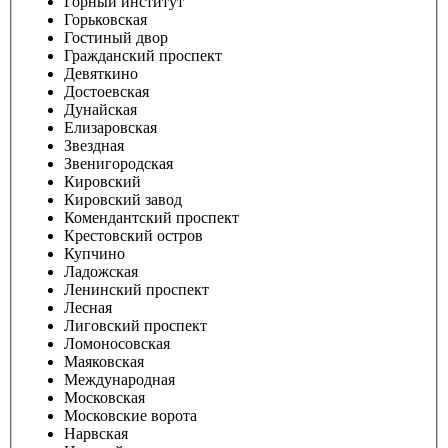
Горный институт
Горьковская
Гостиный двор
Гражданский проспект
Девяткино
Достоевская
Дунайская
Елизаровская
Звездная
Звенигородская
Кировский
Кировский завод
Комендантский проспект
Крестовский остров
Купчино
Ладожская
Ленинский проспект
Лесная
Лиговский проспект
Ломоносовская
Маяковская
Международная
Московская
Московские ворота
Нарвская