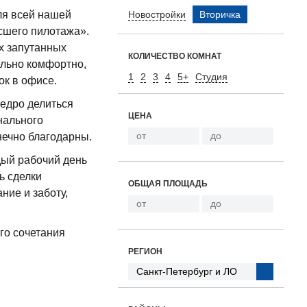
ля всей нашей
Новостройки
Вторичка
сшего пилотажа».
х запутанных
КОЛИЧЕСТВО КОМНАТ
ельно комфортно,
1
2
3
4
5+
Студия
ок в офисе.
щедро делиться
ЦЕНА
нального
нечно благодарны.
дый рабочий день
ь сделки
ОБЩАЯ ПЛОЩАДЬ
ние и заботу,
ого сочетания
РЕГИОН