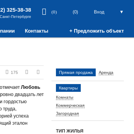
12) 325-38-38
▼
(0)
Вход
(0)
 Санкт-Петербурге
пании
Контакты
+ Предложить объект
175
Прямая продажа
Аренда
 отмечает
Любовь
Квартиры
 ровно двадцать лет
Комнаты
и гордостью
Коммерческая
 труда,
Загородная
орией успеха
оящий эталон
ТИП ЖИЛЬЯ