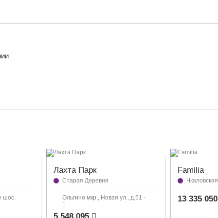
рии
Лахта Парк
Familia
Старая Деревня
Чкаловская
е шос.
Ольгино мкр., Новая ул., д.51 -
13 335 05
1
5 548 095