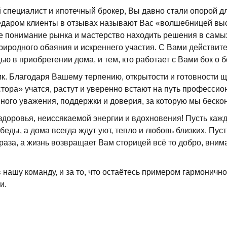
 специалист и ипотечный брокер, Вы давно стали опорой д
едаром клиенты в отзывах называют Вас «волшебницей вы
ое понимание рынка и мастерство находить решения в самы
природного обаяния и искреннего участия. С Вами действит
ью в приобретении дома, и тем, кто работает с Вами бок о б
ик. Благодаря Вашему терпению, открытости и готовности 
ора» учатся, растут и уверенно встают на путь профессио
ного уважения, поддержки и доверия, за которую мы беско
доровья, неиссякаемой энергии и вдохновения! Пусть каж
ды, а дома всегда ждут уют, тепло и любовь близких. Пуст
раза, а жизнь возвращает Вам сторицей всё то добро, внима
в нашу команду, и за то, что остаётесь примером гармоничн
и.