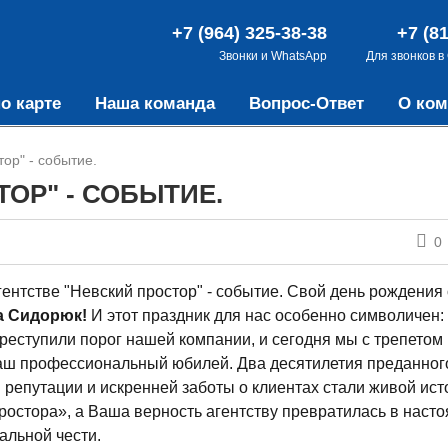
+7 (964) 325-38-38
+7 (8
Звонки и WhatsApp
Для звонков в
о карте
Наша команда
Вопрос-Ответ
О ком
тор" - событие.
ОР" - СОБЫТИЕ.
0
гентстве "Невский простор" - событие. Свой день рождения
а Сидорюк
!
И этот праздник для нас особенно символичен:
реступили порог нашей компании, и сегодня мы с трепетом 
ш профессиональный юбилей. Два десятилетия преданного
 репутации и искренней заботы о клиентах стали живой ист
ростора», а Ваша верность агентству превратилась в наст
льной чести.