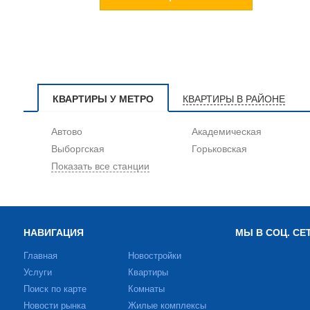
КВАРТИРЫ У МЕТРО
КВАРТИРЫ В РАЙОНЕ
Автово
Академическая
Выборгская
Горьковская
Показать все станции
НАВИГАЦИЯ
МЫ В СОЦ. СЕ
Главная
Новостройки
Услуги
Квартиры
Поиск по карте
Комнаты
Новости рынка
Жилые комплексы