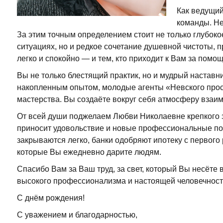
Как ведущий
команды. Н
За этим точным определением стоит не только глубок
ситуациях, но и редкое сочетание душевной чистоты, 
легко и спокойно — и тем, кто приходит к Вам за помощ
Вы не только блестящий практик, но и мудрый наставн
накопленным опытом, молодые агенты «Невского прост
мастерства. Вы создаёте вокруг себя атмосферу взаим
От всей души поджелаем Любви Николаевне крепкого з
приносит удовольствие и новые профессиональные побе
закрываются легко, банки одобряют ипотеку с первого 
которые Вы ежедневно дарите людям.
Спасибо Вам за Ваш труд, за свет, который Вы несёте 
высокого профессионализма и настоящей человечност
С днём рождения!
С уважением и благодарностью,