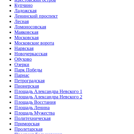
Купчино
Ладожская
Ленинский проспект
Лесная
Ломоносовская
Маяковская
Московская
Московские ворота
Нарвская
Новочеркасская
Обухово
Озерки
Парк Победы
Парнас
Петроградская
Пионерская
Площадь Александра Невского 1
Площадь Александра Невского 2
Площадь Восстания
Площадь Ленина
Площадь Мужества
Политехническая
Приморская
Пролетарская