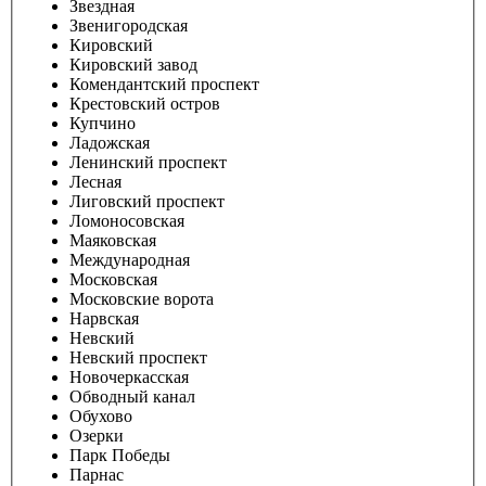
Звездная
Звенигородская
Кировский
Кировский завод
Комендантский проспект
Крестовский остров
Купчино
Ладожская
Ленинский проспект
Лесная
Лиговский проспект
Ломоносовская
Маяковская
Международная
Московская
Московские ворота
Нарвская
Невский
Невский проспект
Новочеркасская
Обводный канал
Обухово
Озерки
Парк Победы
Парнас