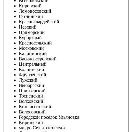
Всеволожский
Кировский
Ломоносовский
Гатчинский
Красногвардейский
Невский
Приморский
Курортный
Красносельский
Московский
Калининский
Василеостровский
Центральный
Колпинский
Фрунзенский
Лужский
Выборгский
Приозерский
Тосненский
Волховский
Кингисеппский
Волосовский
Городской посёлок Ульяновка
Киришский
микро Сельхозколледж