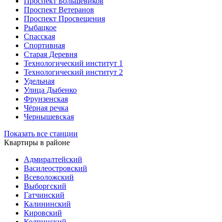
Проспект Большевиков
Проспект Ветеранов
Проспект Просвещения
Рыбацкое
Спасская
Спортивная
Старая Деревня
Технологический институт 1
Технологический институт 2
Удельная
Улица Дыбенко
Фрунзенская
Чёрная речка
Чернышевская
Показать все станции
Квартиры в районе
Адмиралтейский
Василеостровский
Всеволожский
Выборгский
Гатчинский
Калининский
Кировский
Колпинский