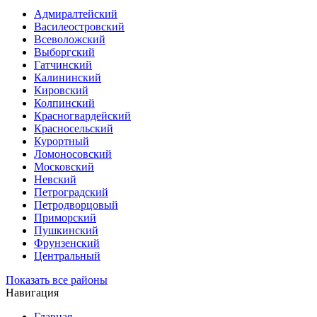
Адмиралтейский
Василеостровский
Всеволожский
Выборгский
Гатчинский
Калининский
Кировский
Колпинский
Красногвардейский
Красносельский
Курортный
Ломоносовский
Московский
Невский
Петроградский
Петродворцовый
Приморский
Пушкинский
Фрунзенский
Центральный
Показать все районы
Навигация
Главная