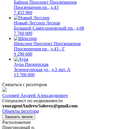
Байрон
Проспект Просвещения
Просвещения пр., д.43
7 455 969
Новый Лесснер
Лесная
Большой Сампсониевский пр., д.68
7 760 000
Шекспир
Проспект Просвещения
Просвещения пр., д.43 - Г
9 290 600
Аура
Пионерская
Зеленогорская ул., д.3 лит. А
13 700 000
Связаться с риэлтором
Соловей Андрей Александрович
Специалист по недвижимости
youragentAndrewSolovey@gmail.com
Объекты риэлтора
Заказать звонок
Расположение
Пригородный п.