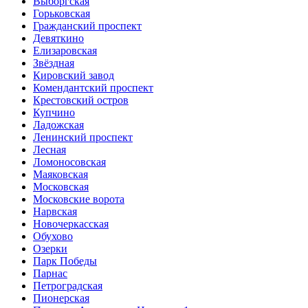
Выборгская
Горьковская
Гражданский проспект
Девяткино
Елизаровская
Звёздная
Кировский завод
Комендантский проспект
Крестовский остров
Купчино
Ладожская
Ленинский проспект
Лесная
Ломоносовская
Маяковская
Московская
Московские ворота
Нарвская
Новочеркасская
Обухово
Озерки
Парк Победы
Парнас
Петроградская
Пионерская