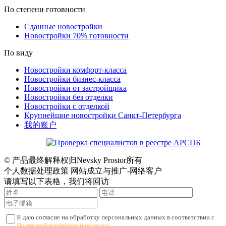
По степени готовности
Сданные новостройки
Новостройки 70% готовности
По виду
Новостройки комфорт-класса
Новостройки бизнес-класса
Новостройки от застройщика
Новостройки без отделки
Новостройки с отделкой
Крупнейшие новостройки Санкт-Петербурга
我的账户
© 产品最终解释权归Nevsky Prostor所有
个人数据处理政策 网站成立与推广-网络客户
请填写以下表格，我们将回访
Я даю согласие на обработку персональных данных в соответствии с
Политикой конфиденциальности