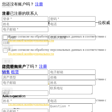
您还没有账户吗？
注册
注册
查看已注册的联系人
为了避免财产诈骗与劣质服务，我们会核对您是否与一位权威
人士签订了协议。
Я даю согласие на обработку персональных данных в соответствии с
Политикой конфиденциальности
Я даю согласие на обработку персональных данных в соответствии с
Политикой конфиденциальности
您已经有账户了吗？
注册
提交您的房产
订阅新闻
销售
租赁
Я даю согласие на обработку персональных данных в соответствии с
Политикой конфиденциальности
Ask a question
Save search
Я даю согласие на обработку персональных данных в соответствии с
Политикой конфиденциальности
卢布