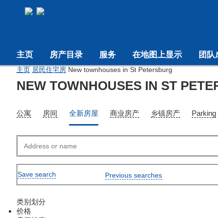
主页
房产目录
服务
在地图上显示
团队
主页
居民住宅房
New townhouses in St Petersburg
NEW TOWNHOUSES IN ST PET
公寓
房间
全新房屋
商业房产
乡镇房产
Parking
Save search
Previous searches
类别划分
价格