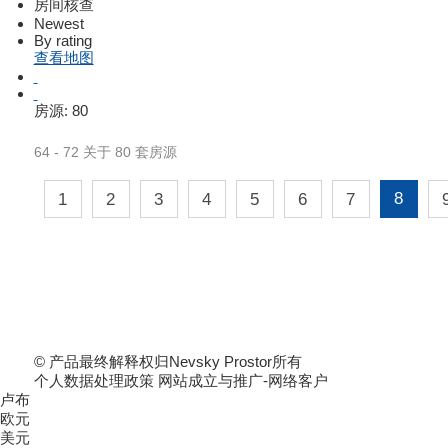
房间核查
Newest
By rating
查看地图
房源:
80
64 - 72 关于 80 套房源
8
1
2
3
4
5
6
7
© 产品最终解释权归Nevsky Prostor所有
个人数据处理政策 网站成立与推广-网络客户
卢布
欧元
美元