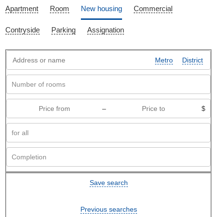
Apartment
Room
New housing
Commercial
Contryside
Parking
Assignation
Metro
District
–
$
Save search
Previous searches