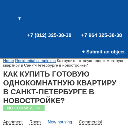
▼
(0)
(0)
E
+7 (812) 325-38-38
+7 964 325-38-38
+ Submit an object
Home
Residential complexes
Как купить готовую однокомнатную
квартиру в Санкт-Петербурге в новостройке?
КАК КУПИТЬ ГОТОВУЮ
ОДНОКОМНАТНУЮ КВАРТИРУ
В САНКТ-ПЕТЕРБУРГЕ В
НОВОСТРОЙКЕ?
NO COMMISSION
Apartment
Room
New housing
Commercial