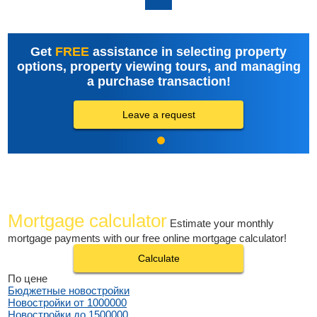
Get
FREE
assistance in selecting property
options, property viewing tours, and managing
a purchase transaction!
Leave a request
Mortgage calculator
Estimate your monthly
mortgage payments with our free online mortgage calculator!
Calculate
По цене
Бюджетные новостройки
Новостройки от 1000000
Новостройки до 1500000