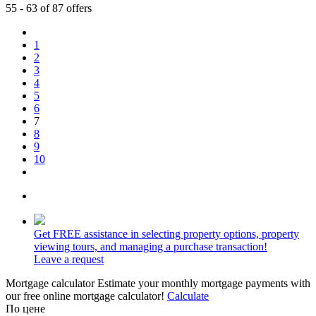
55 - 63 of 87 offers
1
2
3
4
5
6
7
8
9
10
Get
FREE
assistance in selecting property options, property
viewing tours, and managing a purchase transaction!
Leave a request
Mortgage calculator
Estimate your monthly mortgage payments with
our free online mortgage calculator!
Calculate
По цене