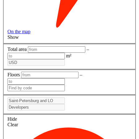
On the map
Show
Total area
–
m²
Floors
–
Hide
Clear