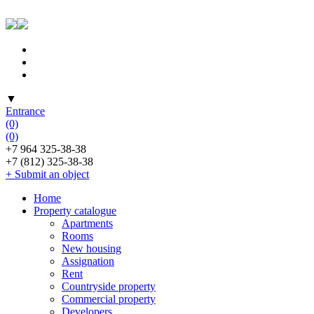
▼
Entrance
(0)
(0)
+7 964 325-38-38
+7 (812) 325-38-38
+ Submit an object
Home
Property catalogue
Apartments
Rooms
New housing
Assignation
Rent
Countryside property
Commercial property
Developers