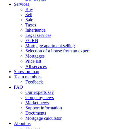
Services
Buy
Sell
Sale
Taxes
Inheritance
Legal services
EGRN
Mortgage apartment selling
Selection of a house from an expert
Mortgages
Price-list
All services
Show on map
Team members
Feedback
FAQ
Our experts say
Company news
Market news
Support information
Documents
Mortgage calculator
About us
Licenses