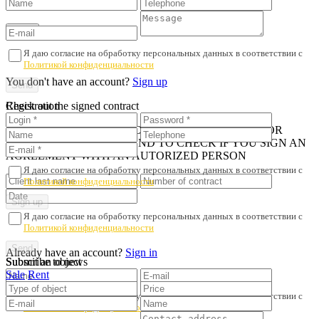
Я даю согласие на обработку персональных данных в соответствии с
Политикой конфиденциальности
You don't have an account?
Sign up
Registration
Check out the signed contract
iN ORDER TO AVOID PROPERTY FRAUD AND POOR
SERVICE, WE RECOMMEND TO CHECK IF YOU SIGN AN
AGREEMENT WITH AN AUTORIZED PERSON
Я даю согласие на обработку персональных данных в соответствии с
Политикой конфиденциальности
Я даю согласие на обработку персональных данных в соответствии с
Политикой конфиденциальности
Already have an account?
Sign in
Submit an object
Subscribe to news
Sale
Rent
Я даю согласие на обработку персональных данных в соответствии с
Политикой конфиденциальности