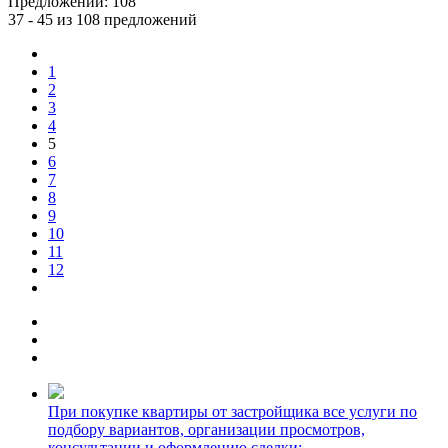
Предложений:
108
37 - 45 из 108 предложений
1
2
3
4
5
6
7
8
9
10
11
12
При покупке квартиры от застройщика все услуги по
подбору вариантов, организации просмотров,
консультации и оформлению сделки: