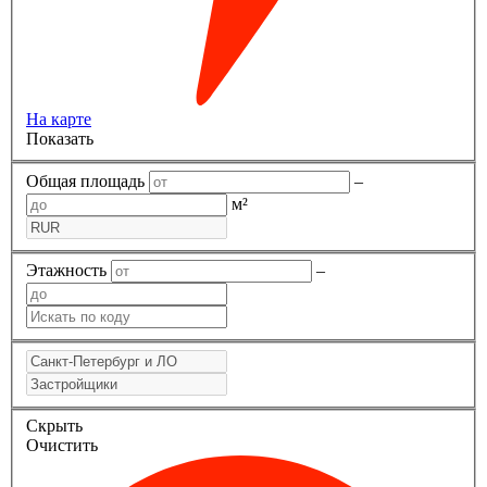
На карте
Показать
Общая площадь
–
м²
Этажность
–
Скрыть
Очистить