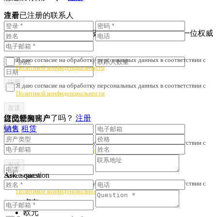
注册
查看已注册的联系人
为了避免财产诈骗与劣质服务，我们会核对您是否与一位权威
人士签订了协议。
Я даю согласие на обработку персональных данных в соответствии с
Политикой конфиденциальности
Я даю согласие на обработку персональных данных в соответствии с
Политикой конфиденциальности
您已经有账户了吗？
注册
提交您的房产
订阅新闻
销售
租赁
Я даю согласие на обработку персональных данных в соответствии с
Политикой конфиденциальности
Ask a question
Save search
Я даю согласие на обработку персональных данных в соответствии с
Политикой конфиденциальности
卢布
欧元