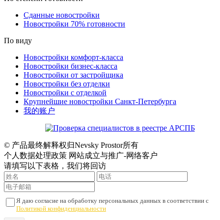
Сданные новостройки
Новостройки 70% готовности
По виду
Новостройки комфорт-класса
Новостройки бизнес-класса
Новостройки от застройщика
Новостройки без отделки
Новостройки с отделкой
Крупнейшие новостройки Санкт-Петербурга
我的账户
© 产品最终解释权归Nevsky Prostor所有
个人数据处理政策 网站成立与推广-网络客户
请填写以下表格，我们将回访
Я даю согласие на обработку персональных данных в соответствии с
Политикой конфиденциальности