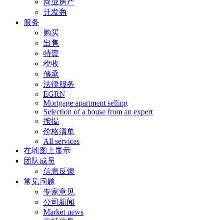
商业房产
开发商
服务
购买
出售
特賣
稅收
傳承
法律服务
EGRN
Mortgage apartment selling
Selection of a house from an expert
按揭
价格清单
All services
在地图上显示
团队成员
信息反馈
常见问题
专家意见
公司新闻
Market news