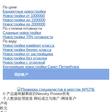
По цене
Бюджетные новостройки
Новостройки от 1000000
Новостройки до 1500000
Новостройки до 2000000
По степени готовности
Сданные новостройки
Новостройки 70% готовности
По виду
Новостройки комфорт-класса
Новостройки бизнес-класса
Новостройки от застройщика
Новостройки без отделки
Новостройки с отделкой
Крупнейшие новостройки Санкт-Петербурга
我的账户
© 产品最终解释权归Nevsky Prostor所有
个人数据处理政策 网站成立与推广-网络客户
卢布
欧元