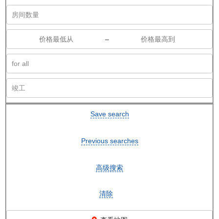
–
Save search
Previous searches
高级搜索
清除