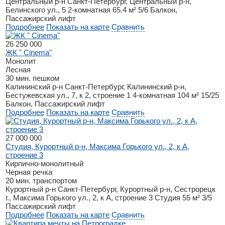
Центральный р-н
Санкт-Петербург, Центральный р-н,
Белинского ул., 5
2-комнатная
65.4 м²
5/6
Балкон,
Пассажирский лифт
Подробнее
Показать на карте
Сравнить
26 250 000
ЖК " Cinema"
Монолит
Лесная
30 мин. пешком
Калининский р-н
Санкт-Петербург, Калининский р-н,
Бестужевская ул., 7, к 2, строение 1
4-комнатная
104 м²
15/25
Балкон, Пассажирский лифт
Подробнее
Показать на карте
Сравнить
27 000 000
Студия, Курортный р-н, Максима Горького ул., 2, к А,
строение 3
Кирпично-монолитный
Черная речка
20 мин. транспортом
Курортный р-н
Санкт-Петербург, Курортный р-н, Сестрорецк
г., Максима Горького ул., 2, к А, строение 3
Студия
55 м²
3/5
Пассажирский лифт
Подробнее
Показать на карте
Сравнить