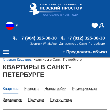
▼
(0)
(0)
В
+7 (964) 325-38-38
+7 (812) 325-38-38
Звонки и WhatsApp
Для звонков в Санкт-Петербурге
+ Предложить объект
Главная
Квартиры
Квартиры в Санкт-Петербурге
КВАРТИРЫ В САНКТ-
ПЕТЕРБУРГЕ
Квартира
Комната
Новостройки
Коммерческая
Загородная
Парковка
Переуступка