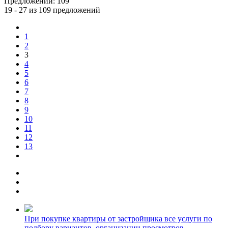
Предложений:
109
19 - 27 из 109 предложений
1
2
3
4
5
6
7
8
9
10
11
12
13
При покупке квартиры от застройщика все услуги по
подбору вариантов, организации просмотров,