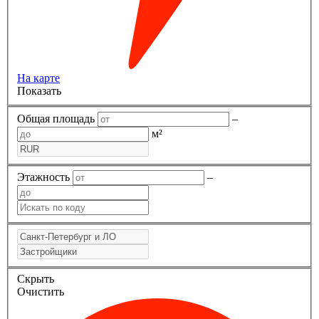
На карте
Показать
Общая площадь
–
м²
Этажность
–
Скрыть
Очистить