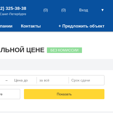
12) 325-38-38
▼
(0)
(0)
Вход
 Санкт-Петербурге
пании
Контакты
+ Предложить объект
АЛЬНОЙ ЦЕНЕ
БЕЗ КОМИССИИ
–
те
Показать