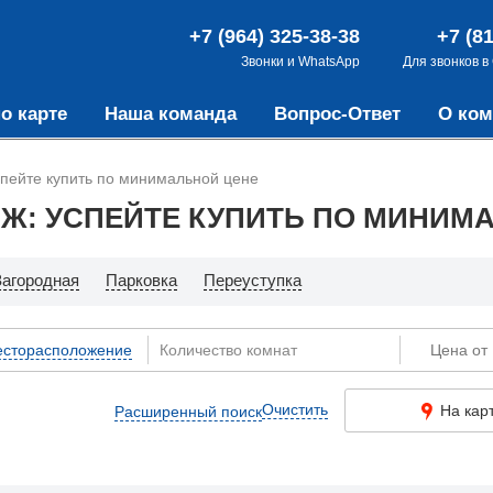
+7 (964) 325-38-38
+7 (8
Звонки и WhatsApp
Для звонков в
о карте
Наша команда
Вопрос-Ответ
О ком
спейте купить по минимальной цене
АЖ: УСПЕЙТЕ КУПИТЬ ПО МИНИМ
Загородная
Парковка
Переуступка
сторасположение
Очистить
На кар
Расширенный поиск