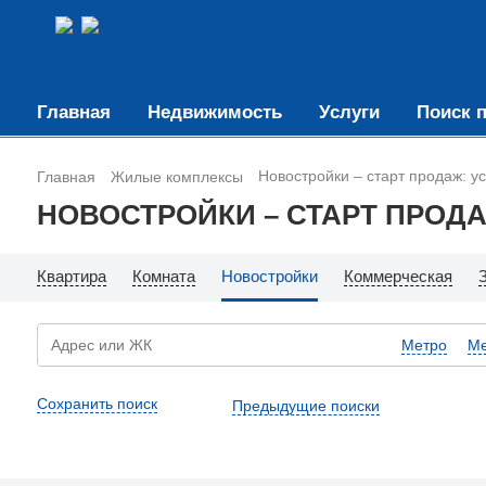
Главная
Недвижимость
Услуги
Поиск п
Новостройки – старт продаж: у
Главная
Жилые комплексы
НОВОСТРОЙКИ – СТАРТ ПРОД
Квартира
Комната
Новостройки
Коммерческая
Метро
Ме
Сохранить поиск
Предыдущие поиски