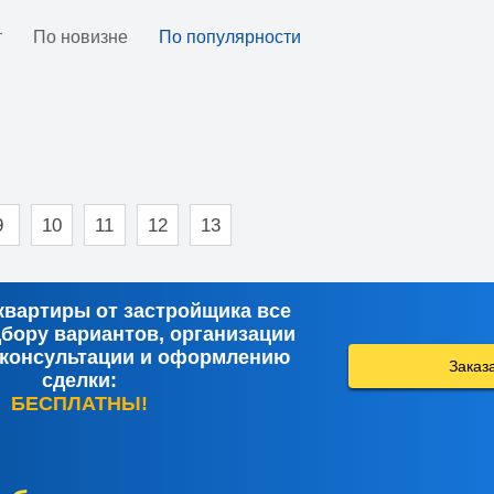
т
По новизне
По популярности
9
10
11
12
13
квартиры от застройщика все
дбору вариантов, организации
 консультации и оформлению
Заказ
сделки:
БЕСПЛАТНЫ!