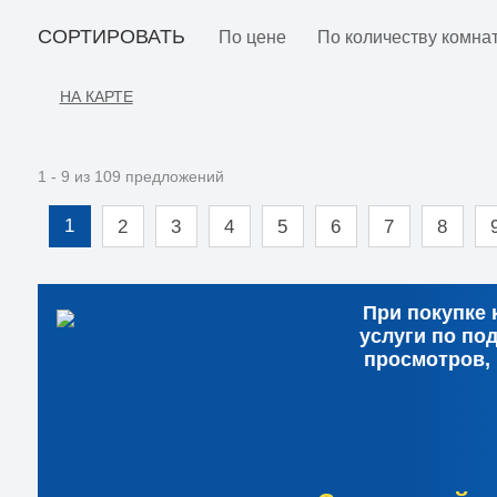
СОРТИРОВАТЬ
По цене
По количеству комна
НА КАРТЕ
1 - 9 из 109 предложений
1
2
3
4
5
6
7
8
При покупке 
услуги по по
просмотров,