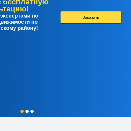
е бесплатную
ьтацию!
экспертами по
Заказать
движимости по
скому району!