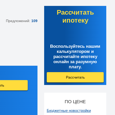
Рассчитать
ипотеку
Предложений:
109
Воспользуйтесь нашим
калькулятором и
рассчитайте ипотеку
онлайн за разумную
плату.
Рассчитать
ать
ПО ЦЕНЕ
Бюджетные новостройки