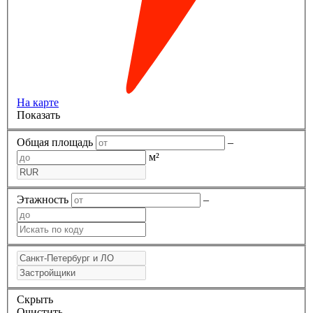
На карте
Показать
Общая площадь
–
м²
Этажность
–
Скрыть
Очистить