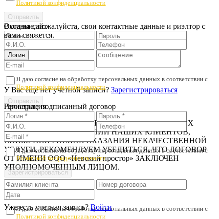
Политикой конфиденциальности
Оставьте, пожалуйста, свои контактные данные и риэлтор с
Вход на сайт
вами свяжется.
Я даю согласие на обработку персональных данных в соответствии с
Политикой конфиденциальности
У Вас еще нет учетной записи?
Зарегистрироваться
Регистрация
Проверьте подписанный договор
В ЦЕЛЯХ ПРЕДОТВРАЩЕНИЯ МОШЕННИЧЕСКИХ
ДЕЙСТВИЙ В ОТНОШЕНИИ НАШИХ КЛИЕНТОВ,
СНИЖЕНИЯ РИСКОВ ОКАЗАНИЯ НЕКАЧЕСТВЕННОЙ
УСЛУГИ, РЕКОМЕНДУЕМ УБЕДИТЬСЯ, ЧТО ДОГОВОР
Я даю согласие на обработку персональных данных в соответствии с
ОТ ИМЕНИ ООО «Невский простор» ЗАКЛЮЧЕН
Политикой конфиденциальности
УПОЛНОМОЧЕННЫМ ЛИЦОМ.
Уже есть учетная запись?
Войти
Я даю согласие на обработку персональных данных в соответствии с
Политикой конфиденциальности