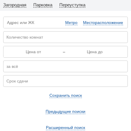
Загородная
Парковка
Переуступка
Метро
Месторасположение
–
Сохранить поиск
Предыдущие поиски
Расширенный поиск