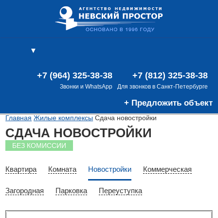
▼
(0)
(0)
В
+7 (964) 325-38-38
+7 (812) 325-38-38
Звонки и WhatsApp
Для звонков в Санкт-Петербурге
+ Предложить объект
Главная
Жилые комплексы
Сдача новостройки
СДАЧА НОВОСТРОЙКИ
БЕЗ КОМИССИИ
Квартира
Комната
Новостройки
Коммерческая
Загородная
Парковка
Переуступка