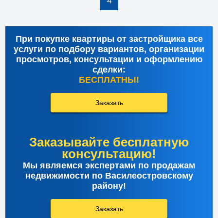
4
При покупке квартиры от застройщика все
услуги по подбору вариантов, организации
просмотров, консультации и оформлению
сделки:
БЕСПЛАТНЫ!
Заказать
Заказывайте бесплатную
консультацию!
Мы являемся экспертами по продажам
недвижимости по Василеостровскому
району!
Заказать