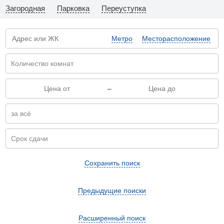
Загородная
Парковка
Переуступка
Метро
Месторасположение
–
Сохранить поиск
Предыдущие поиски
Расширенный поиск