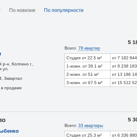
т
По новизне
По популярности
5 1
Всего:
78 квартир
ы
Студия от 22.5 м²
от 7 182 844
 р-н, Колпино г.,
1-комн. от 39.1 м²
от 9 238 183
 ул.
2-комн. от 51 м²
от 13 186 1
4, 3квартал
3-комн. от 67.5 м²
от 15 512 5
 в продаже
во
5 3
Всего:
33 квартиры
Дыбенко
Студия от 25.3 м²
от 6 336 880