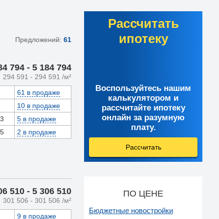
Рассчитать
ипотеку
Предложений:
61
84 794
- 5 184 794
294 591
- 294 591
/м²
Воспользуйтесь нашим
61 в продаже
калькулятором и
10 в продаже
рассчитайте ипотеку
онлайн за разумную
43
5 в продаже
плату.
25
2 в продаже
Рассчитать
06 510
- 5 306 510
ПО ЦЕНЕ
301 506
- 301 506
/м²
Бюджетные новостройки
9 в продаже