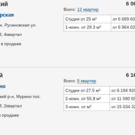
кий
6 0
Всего:
12 квартир
рская
Студия от 25 м²
от 6 689 6
н, Русановская ул.
1-комн. от 29.3 м²
от 6 964 0
3, 4квартал
 в продаже
й
6 1
Всего:
5 квартир
но
Студия от 27.5 м²
от 6 194 92
кий р-н, Мурино пос.
2-комн. от 55.8 м²
от 11 590 5
3, 2квартал
3-комн. от м²
от 15 034 3
в продаже