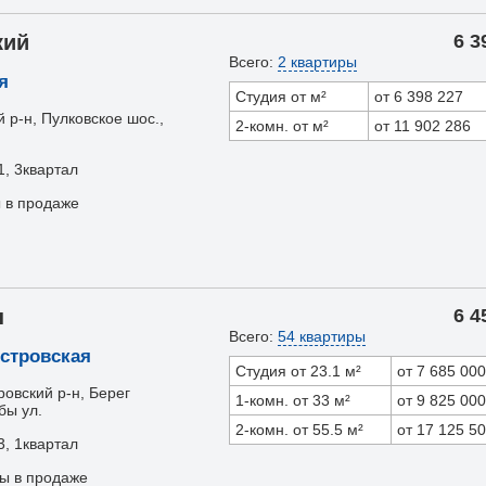
кий
6 3
Всего:
2 квартиры
я
Студия от м²
от 6 398 227
 р-н, Пулковское шос.,
2-комн. от м²
от 11 902 286
1, 3квартал
ы в продаже
н
6 4
Всего:
54 квартиры
стровская
Студия от 23.1 м²
от 7 685 000
овский р-н, Берег
1-комн. от 33 м²
от 9 825 000
бы ул.
2-комн. от 55.5 м²
от 17 125 5
3, 1квартал
ры в продаже