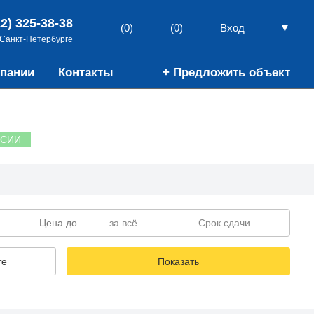
12) 325-38-38
▼
(0)
(0)
Вход
 Санкт-Петербурге
пании
Контакты
+ Предложить объект
ССИИ
–
те
Показать