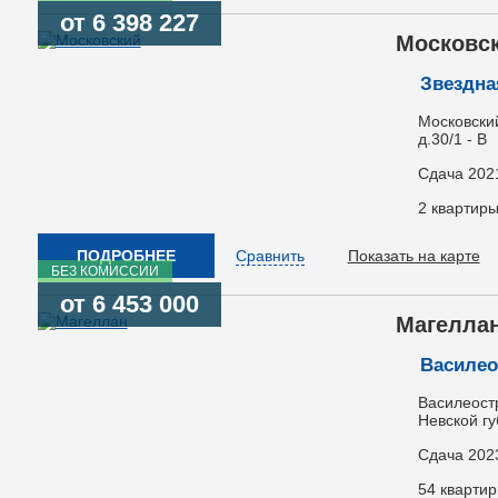
от 6 398 227
Московс
Звездна
Московский
д.30/1 - В
Сдача 202
2 квартир
ПОДРОБНЕЕ
Сравнить
Показать на карте
БЕЗ КОМИССИИ
от 6 453 000
Магелла
Василео
Василеостр
Невской гу
Сдача 202
54 кварти