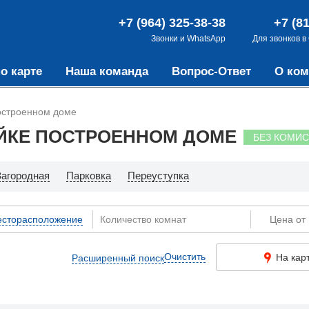
+7 (964) 325-38-38
+7 (8
Звонки и WhatsApp
Для звонков в
о карте
Наша команда
Вопрос-Ответ
О ком
построенном доме
ЙКЕ ПОСТРОЕННОМ ДОМЕ
БЕЗ КОМИ
Загородная
Парковка
Переуступка
сторасположение
Очистить
На кар
Расширенный поиск