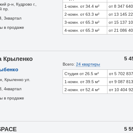
ий р-н, Кудрово г.,
1-комн. от 34.4 м²
от 8 347 640
й пр.
2-комн. от 63.3 м²
от 13 145 2
4, 3квартал
3-комн. от 65.3 м²
от 15 137 1
ры в продаже
4-комн. от 65.3 м²
от 21 086 4
а Крыленко
5 4
Всего:
24 квартиры
Дыбенко
Студия от 26.5 м²
от 5 702 83
н, Крыленко ул.
1-комн. от 39.5 м²
от 9 087 81
3, 4квартал
2-комн. от 52.4 м²
от 10 404 9
ры в продаже
SPACE
5 5