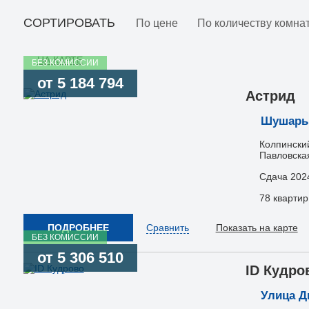
СОРТИРОВАТЬ
По цене
По количеству комна
НА КАРТЕ
БЕЗ КОМИССИИ
от 5 184 794
Астрид
Шушар
Колпинский
Павловская
Сдача 202
78 квартир
ПОДРОБНЕЕ
Сравнить
Показать на карте
БЕЗ КОМИССИИ
от 5 306 510
ID Кудро
Улица 