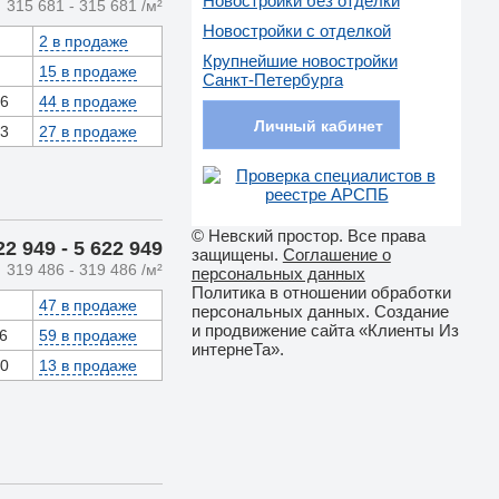
Новостройки без отделки
315 681
- 315 681
/м²
Новостройки с отделкой
2 в продаже
Крупнейшие новостройки
15 в продаже
Санкт-Петербурга
66
44 в продаже
Личный кабинет
53
27 в продаже
© Невский простор. Все права
22 949
- 5 622 949
защищены.
Соглашение о
319 486
- 319 486
/м²
персональных данных
Политика в отношении обработки
47 в продаже
персональных данных. Создание
и продвижение сайта «Клиенты Из
46
59 в продаже
интернеТа».
60
13 в продаже