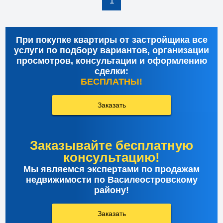
1
При покупке квартиры от застройщика все
услуги по подбору вариантов, организации
просмотров, консультации и оформлению
сделки:
БЕСПЛАТНЫ!
Заказать
Заказывайте бесплатную
консультацию!
Мы являемся экспертами по продажам
недвижимости по Василеостровскому
району!
Заказать