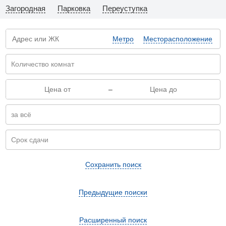
Загородная
Парковка
Переуступка
Метро
Месторасположение
–
Сохранить поиск
Предыдущие поиски
Расширенный поиск