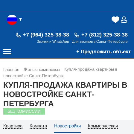
▼
(0)
(0)
В
+7 (964) 325-38-38
+7 (812) 325-38-38
Звонки и WhatsApp
Для звонков в Санкт-Петербурге
+ Предложить объект
Купля-продажа квартиры в
Главная
Жилые комплексы
новостройке Санкт-Петербурга
КУПЛЯ-ПРОДАЖА КВАРТИРЫ В
НОВОСТРОЙКЕ САНКТ-
ПЕТЕРБУРГА
БЕЗ КОМИССИИ
Квартира
Комната
Новостройки
Коммерческая