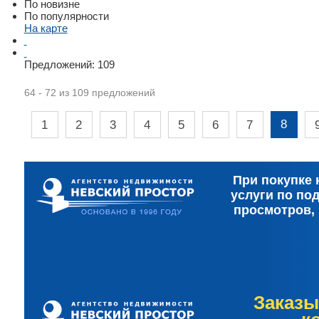
По новизне
По популярности
На карте
Предложений:
109
64 - 72 из 109 предложений
8
1
2
3
4
5
6
7
При покупке 
услуги по по
просмотров,
Заказы