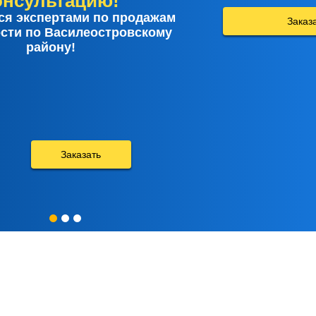
онсультацию!
я экспертами по продажам
Заказ
сти по Василеостровскому
району!
Заказать