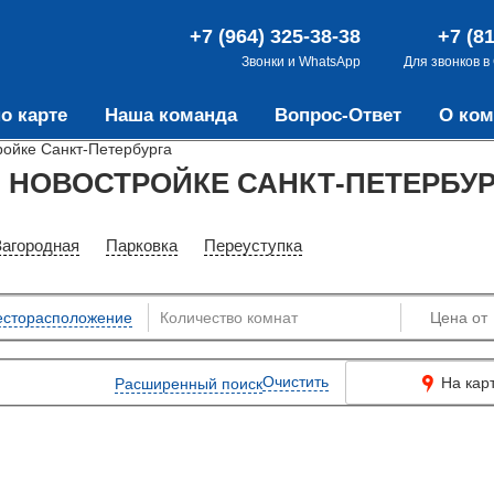
+7 (964) 325-38-38
+7 (8
Звонки и WhatsApp
Для звонков в
о карте
Наша команда
Вопрос-Ответ
О ком
ройке Санкт-Петербурга
 НОВОСТРОЙКЕ САНКТ-ПЕТЕРБУР
Загородная
Парковка
Переуступка
сторасположение
Очистить
На кар
Расширенный поиск