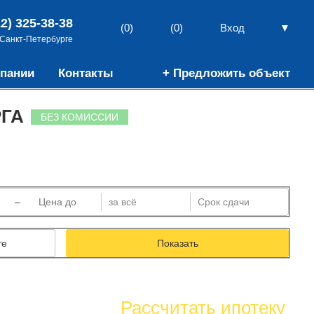
12) 325-38-38
▼
(0)
(0)
Вход
 Санкт-Петербурге
пании
Контакты
+ Предложить объект
ГА
БЕЗ КОМИССИИ
–
те
Показать
Рассчитать ипотеку