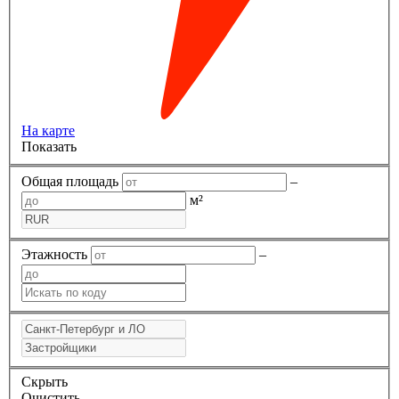
На карте
Показать
Общая площадь
–
м²
Этажность
–
Скрыть
Очистить