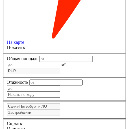
На карте
Показать
Общая площадь
–
м²
Этажность
–
Скрыть
Очистить