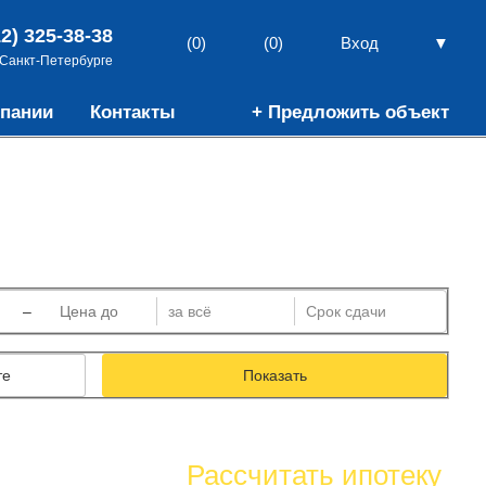
12) 325-38-38
▼
(0)
(0)
Вход
 Санкт-Петербурге
пании
Контакты
+ Предложить объект
–
те
Показать
Рассчитать ипотеку