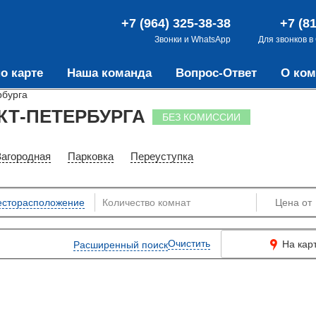
+7 (964) 325-38-38
+7 (8
Звонки и WhatsApp
Для звонков в
о карте
Наша команда
Вопрос-Ответ
О ком
рбурга
КТ-ПЕТЕРБУРГА
БЕЗ КОМИССИИ
Загородная
Парковка
Переуступка
сторасположение
Очистить
На кар
Расширенный поиск