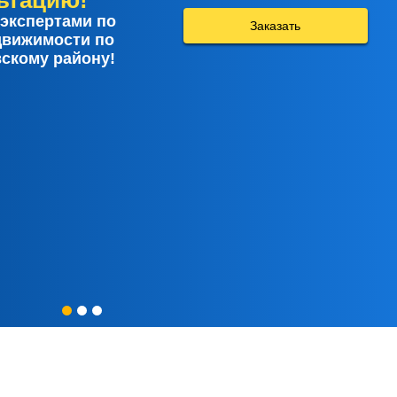
ьтацию!
экспертами по
Заказать
движимости по
скому району!