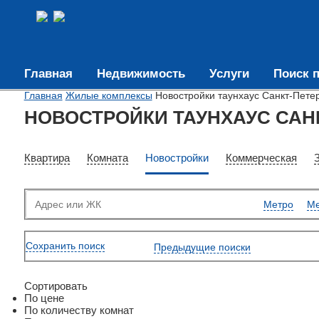
Главная
Недвижимость
Услуги
Поиск п
Главная
Жилые комплексы
Новостройки таунхаус Санкт-Пете
НОВОСТРОЙКИ ТАУНХАУС САН
Квартира
Комната
Новостройки
Коммерческая
Метро
Ме
Сохранить поиск
Предыдущие поиски
Сортировать
По цене
По количеству комнат