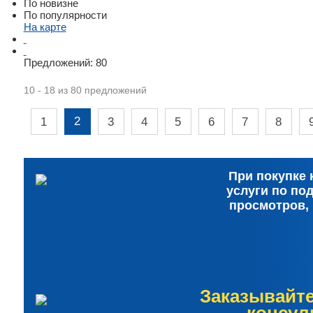
По новизне
По популярности
На карте
Предложений:
80
10 - 18 из 80 предложений
2
1
3
4
5
6
7
8
При покупке 
услуги по по
просмотров,
Заказывайт